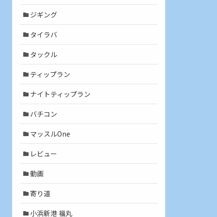
ジギング
タイラバ
タックル
ティップラン
ナイトティップラン
バチコン
マッスルOne
レビュー
動画
寄り道
小浜新港 福丸