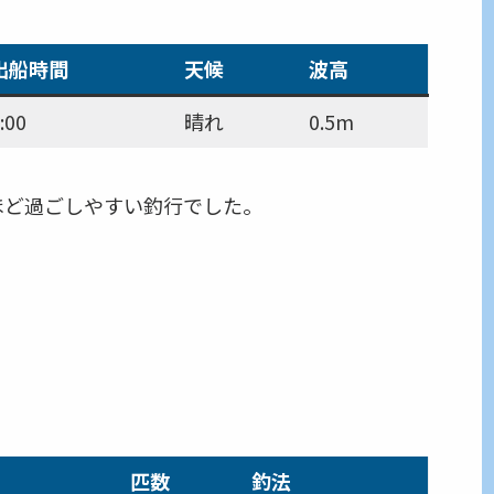
出船時間
天候
波高
:00
晴れ
0.5m
ほど過ごしやすい釣行でした。
匹数
釣法